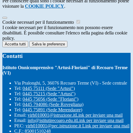
Per conoscere quali sono i cookie necessari al funzionamento potete
visionare la
COOKIE POLICY
.
Cookie necessari per il funzionamento
I cookie necessari per il funzionamento non possono essere
disabilitati. È possibile consultare l'elenco nella pagina della cookie
policy.
Accetta tutti
Salva le preferenze
Contatti
Istituto Onnicomprensivo "Artusi-Floriani" di Recoaro Terme
(VI)
Via Pralonghi, 5, 36076 Recoaro Terme (VI) - Sede centrale
Tel:
0445 75111 (Sede "Artusi")
Tel:
0445 75215 (Sede "Artusi")
Tel:
0445 75056 (Sede "Floriani")
Tel:
0445 794086 (Sede Rovegliana)
Tel:
0445 75891 (Sede Merendaore)
Email:
virh010001@istruzione.it
Link per inviare una mail
Email:
info@istitutirecoaro.edu.it
Link per inviare una mail
PEC:
virh010001@pec.istruzione.it
Link per inviare una mail
C.F.: 85001510248