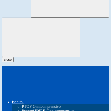
close
Istituto
PTOF Onnicomprensivo
Progetti PNRR Onnicomprensivo