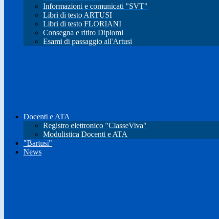
Informazioni e comunicati "SVT"
Libri di testo ARTUSI
Libri di testo FLORIANI
Consegna e ritiro Diplomi
Esami di passaggio all'Artusi
Docenti e ATA
Registro elettronico "ClasseViva"
Modulistica Docenti e ATA
"Bartusi"
News