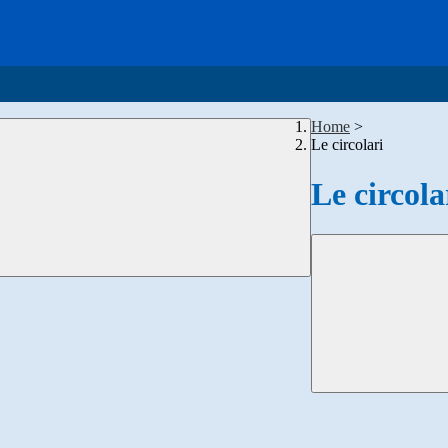
Home
>
Le circolari
Le circola