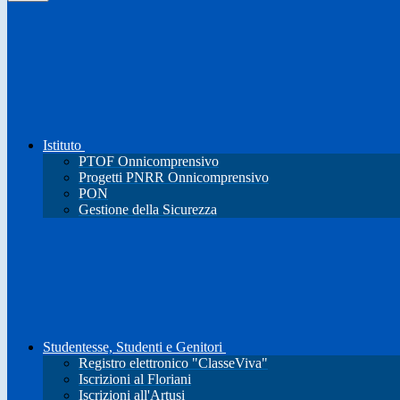
Istituto
PTOF Onnicomprensivo
Progetti PNRR Onnicomprensivo
PON
Gestione della Sicurezza
Studentesse, Studenti e Genitori
Registro elettronico "ClasseViva"
Iscrizioni al Floriani
Iscrizioni all'Artusi