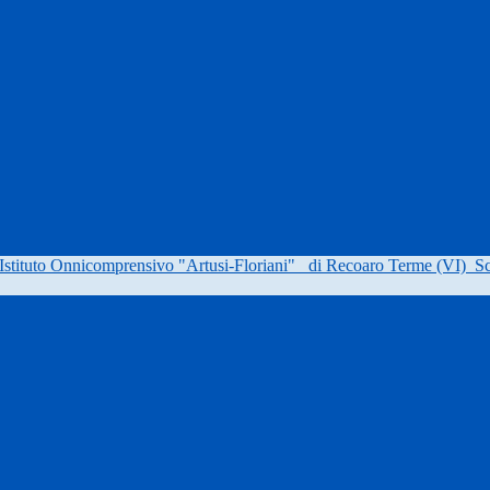
Istituto Onnicomprensivo "Artusi-Floriani"
di Recoaro Terme (VI)
Sc