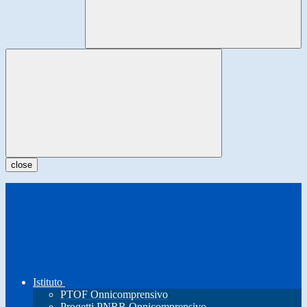
close
Istituto
PTOF Onnicomprensivo
Progetti PNRR Onnicomprensivo