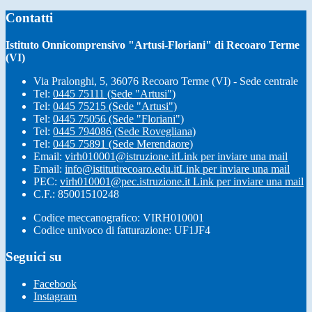
Contatti
Istituto Onnicomprensivo "Artusi-Floriani" di Recoaro Terme
(VI)
Via Pralonghi, 5, 36076 Recoaro Terme (VI) - Sede centrale
Tel:
0445 75111 (Sede "Artusi")
Tel:
0445 75215 (Sede "Artusi")
Tel:
0445 75056 (Sede "Floriani")
Tel:
0445 794086 (Sede Rovegliana)
Tel:
0445 75891 (Sede Merendaore)
Email:
virh010001@istruzione.it
Link per inviare una mail
Email:
info@istitutirecoaro.edu.it
Link per inviare una mail
PEC:
virh010001@pec.istruzione.it
Link per inviare una mail
C.F.: 85001510248
Codice meccanografico: VIRH010001
Codice univoco di fatturazione: UF1JF4
Seguici su
Facebook
Instagram