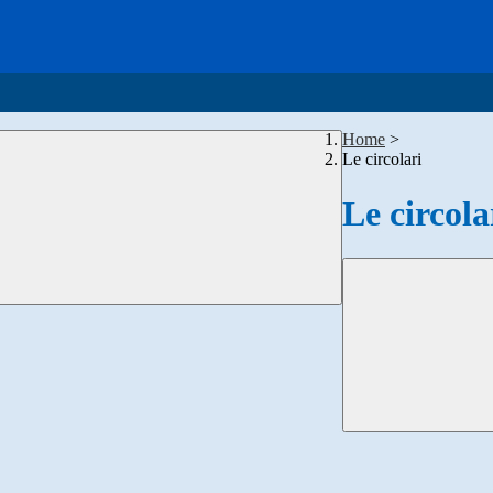
Home
>
Le circolari
Le circola