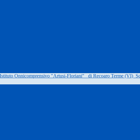
Istituto Onnicomprensivo "Artusi-Floriani"
di Recoaro Terme (VI)
Sc