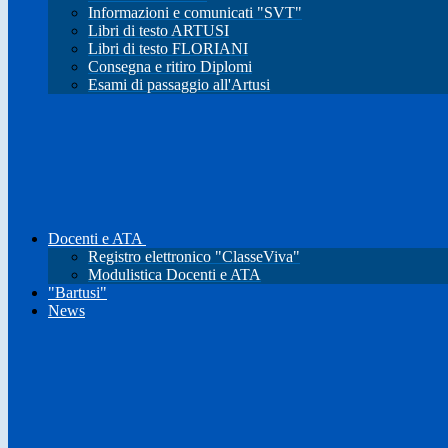
Informazioni e comunicati "SVT"
Libri di testo ARTUSI
Libri di testo FLORIANI
Consegna e ritiro Diplomi
Esami di passaggio all'Artusi
Docenti e ATA
Registro elettronico "ClasseViva"
Modulistica Docenti e ATA
"Bartusi"
News