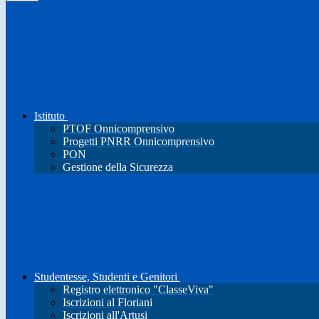
Istituto
PTOF Onnicomprensivo
Progetti PNRR Onnicomprensivo
PON
Gestione della Sicurezza
Studentesse, Studenti e Genitori
Registro elettronico "ClasseViva"
Iscrizioni al Floriani
Iscrizioni all'Artusi