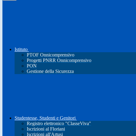
Istituto
PTOF Onnicomprensivo
Progetti PNRR Onnicomprensivo
PON
Gestione della Sicurezza
Studentesse, Studenti e Genitori
Registro elettronico "ClasseViva"
Iscrizioni al Floriani
Iscrizioni all'Artusi