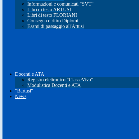
Informazioni e comunicati "SVT"
Libri di testo ARTUSI
Libri di testo FLORIANI
Consegna e ritiro Diplomi
Esami di passaggio all'Artusi
Docenti e ATA
Registro elettronico "ClasseViva"
Modulistica Docenti e ATA
"Bartusi"
News