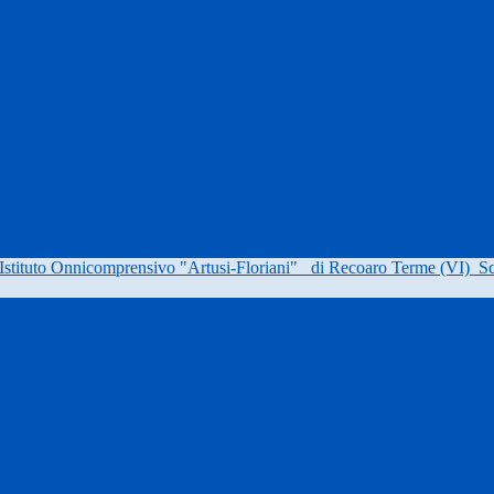
Istituto Onnicomprensivo "Artusi-Floriani"
di Recoaro Terme (VI)
Sc