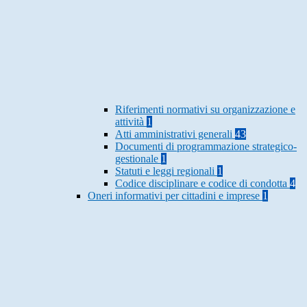
Riferimenti normativi su organizzazione e
attività
1
Atti amministrativi generali
43
Documenti di programmazione strategico-
gestionale
1
Statuti e leggi regionali
1
Codice disciplinare e codice di condotta
4
Oneri informativi per cittadini e imprese
1