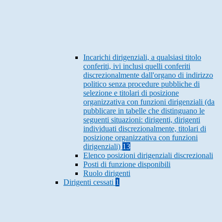
Incarichi dirigenziali, a qualsiasi titolo
conferiti, ivi inclusi quelli conferiti
discrezionalmente dall'organo di indirizzo
politico senza procedure pubbliche di
selezione e titolari di posizione
organizzativa con funzioni dirigenziali (da
pubblicare in tabelle che distinguano le
seguenti situazioni: dirigenti, dirigenti
individuati discrezionalmente, titolari di
posizione organizzativa con funzioni
dirigenziali)
13
Elenco posizioni dirigenziali discrezionali
Posti di funzione disponibili
Ruolo dirigenti
Dirigenti cessati
1