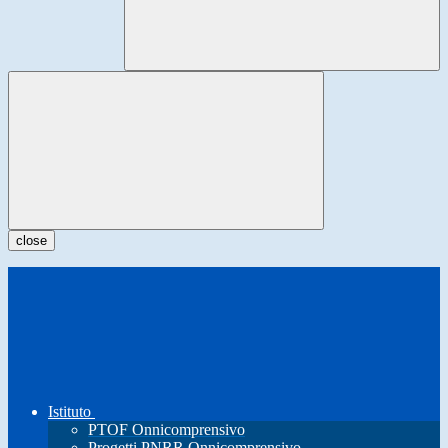
close
Istituto
PTOF Onnicomprensivo
Progetti PNRR Onnicomprensivo