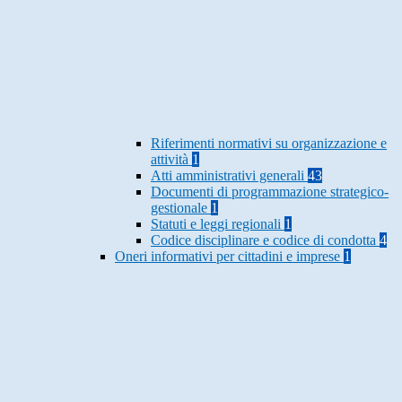
Riferimenti normativi su organizzazione e
attività
1
Atti amministrativi generali
43
Documenti di programmazione strategico-
gestionale
1
Statuti e leggi regionali
1
Codice disciplinare e codice di condotta
4
Oneri informativi per cittadini e imprese
1