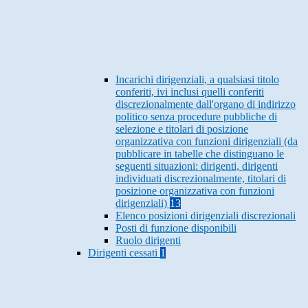
Incarichi dirigenziali, a qualsiasi titolo
conferiti, ivi inclusi quelli conferiti
discrezionalmente dall'organo di indirizzo
politico senza procedure pubbliche di
selezione e titolari di posizione
organizzativa con funzioni dirigenziali (da
pubblicare in tabelle che distinguano le
seguenti situazioni: dirigenti, dirigenti
individuati discrezionalmente, titolari di
posizione organizzativa con funzioni
dirigenziali)
13
Elenco posizioni dirigenziali discrezionali
Posti di funzione disponibili
Ruolo dirigenti
Dirigenti cessati
1