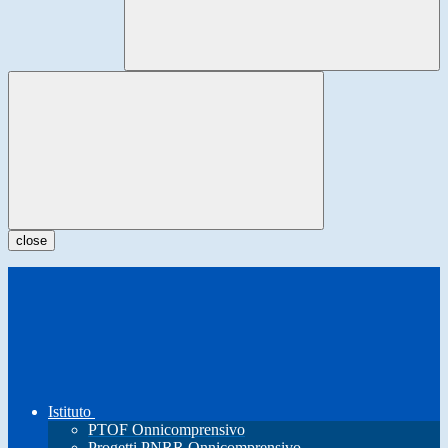
close
Istituto
PTOF Onnicomprensivo
Progetti PNRR Onnicomprensivo