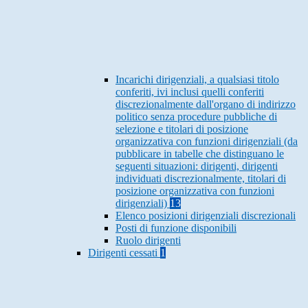
Incarichi dirigenziali, a qualsiasi titolo
conferiti, ivi inclusi quelli conferiti
discrezionalmente dall'organo di indirizzo
politico senza procedure pubbliche di
selezione e titolari di posizione
organizzativa con funzioni dirigenziali (da
pubblicare in tabelle che distinguano le
seguenti situazioni: dirigenti, dirigenti
individuati discrezionalmente, titolari di
posizione organizzativa con funzioni
dirigenziali)
13
Elenco posizioni dirigenziali discrezionali
Posti di funzione disponibili
Ruolo dirigenti
Dirigenti cessati
1