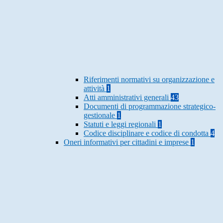
Riferimenti normativi su organizzazione e
attività
1
Atti amministrativi generali
43
Documenti di programmazione strategico-
gestionale
1
Statuti e leggi regionali
1
Codice disciplinare e codice di condotta
4
Oneri informativi per cittadini e imprese
1