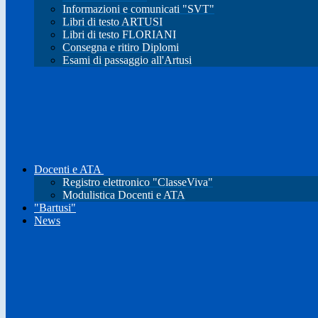
Informazioni e comunicati "SVT"
Libri di testo ARTUSI
Libri di testo FLORIANI
Consegna e ritiro Diplomi
Esami di passaggio all'Artusi
Docenti e ATA
Registro elettronico "ClasseViva"
Modulistica Docenti e ATA
"Bartusi"
News