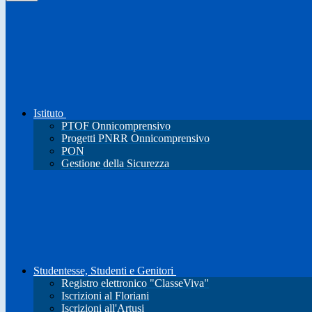
Istituto
PTOF Onnicomprensivo
Progetti PNRR Onnicomprensivo
PON
Gestione della Sicurezza
Studentesse, Studenti e Genitori
Registro elettronico "ClasseViva"
Iscrizioni al Floriani
Iscrizioni all'Artusi