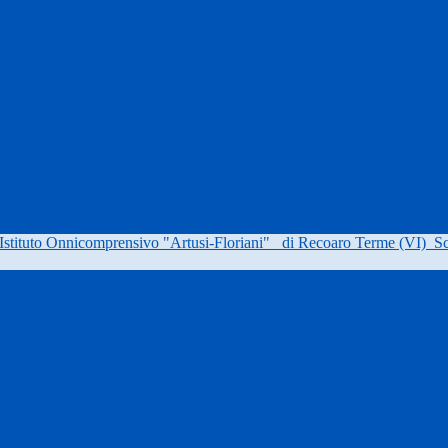
Istituto Onnicomprensivo "Artusi-Floriani"
di Recoaro Terme (VI)
Sc