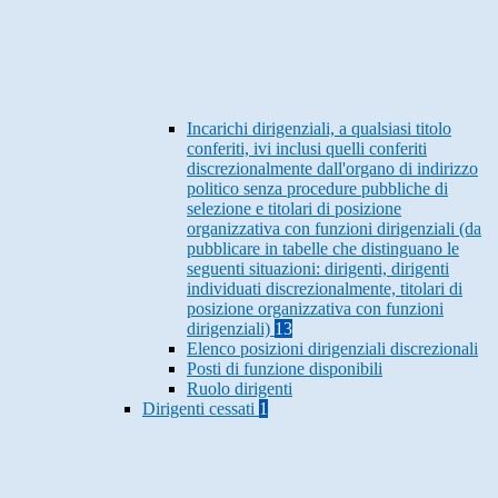
Incarichi dirigenziali, a qualsiasi titolo
conferiti, ivi inclusi quelli conferiti
discrezionalmente dall'organo di indirizzo
politico senza procedure pubbliche di
selezione e titolari di posizione
organizzativa con funzioni dirigenziali (da
pubblicare in tabelle che distinguano le
seguenti situazioni: dirigenti, dirigenti
individuati discrezionalmente, titolari di
posizione organizzativa con funzioni
dirigenziali)
13
Elenco posizioni dirigenziali discrezionali
Posti di funzione disponibili
Ruolo dirigenti
Dirigenti cessati
1