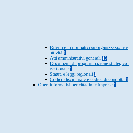
Riferimenti normativi su organizzazione e
attività
1
Atti amministrativi generali
43
Documenti di programmazione strategico-
gestionale
1
Statuti e leggi regionali
1
Codice disciplinare e codice di condotta
4
Oneri informativi per cittadini e imprese
1