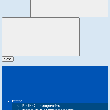
close
Istituto
PTOF Onnicomprensivo
Progetti PNRR Onnicomprensivo