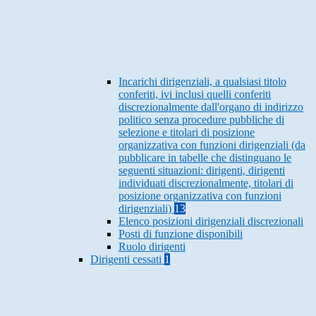
Incarichi dirigenziali, a qualsiasi titolo
conferiti, ivi inclusi quelli conferiti
discrezionalmente dall'organo di indirizzo
politico senza procedure pubbliche di
selezione e titolari di posizione
organizzativa con funzioni dirigenziali (da
pubblicare in tabelle che distinguano le
seguenti situazioni: dirigenti, dirigenti
individuati discrezionalmente, titolari di
posizione organizzativa con funzioni
dirigenziali)
13
Elenco posizioni dirigenziali discrezionali
Posti di funzione disponibili
Ruolo dirigenti
Dirigenti cessati
1