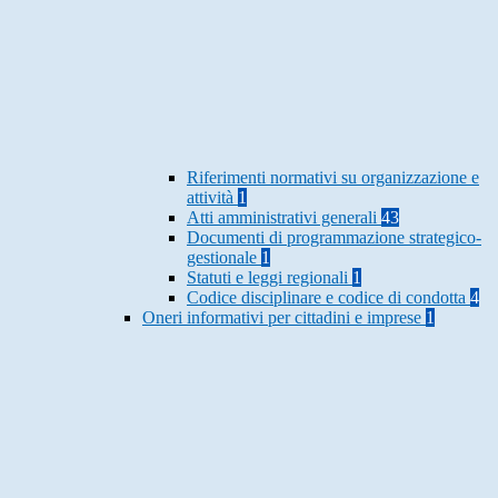
Riferimenti normativi su organizzazione e
attività
1
Atti amministrativi generali
43
Documenti di programmazione strategico-
gestionale
1
Statuti e leggi regionali
1
Codice disciplinare e codice di condotta
4
Oneri informativi per cittadini e imprese
1