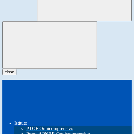
close
Istituto
PTOF Onnicomprensivo
Progetti PNRR Onnicomprensivo