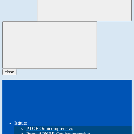
close
Istituto
PTOF Onnicomprensivo
Progetti PNRR Onnicomprensivo