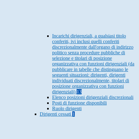
Incarichi dirigenziali, a qualsiasi titolo
conferiti, ivi inclusi quelli conferiti
discrezionalmente dall'organo di indirizzo
politico senza procedure pubbliche di
selezione e titolari di posizione
organizzativa con funzioni dirigenziali (da
pubblicare in tabelle che distinguano le
seguenti situazioni: dirigenti, dirigenti
individuati discrezionalmente, titolari di
posizione organizzativa con funzioni
dirigenziali)
13
Elenco posizioni dirigenziali discrezionali
Posti di funzione disponibili
Ruolo dirigenti
Dirigenti cessati
1