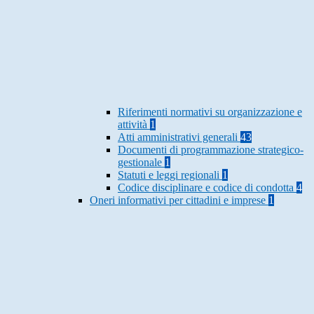
Riferimenti normativi su organizzazione e
attività
1
Atti amministrativi generali
43
Documenti di programmazione strategico-
gestionale
1
Statuti e leggi regionali
1
Codice disciplinare e codice di condotta
4
Oneri informativi per cittadini e imprese
1