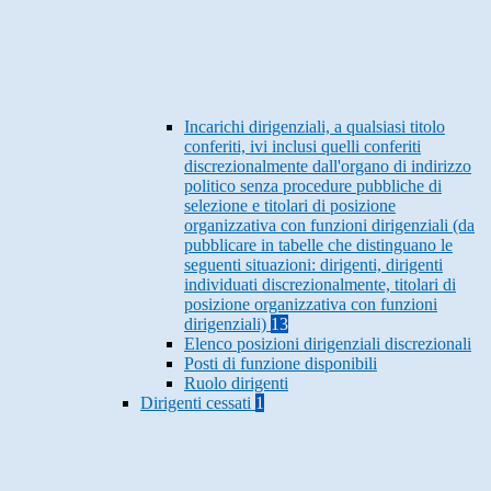
Incarichi dirigenziali, a qualsiasi titolo
conferiti, ivi inclusi quelli conferiti
discrezionalmente dall'organo di indirizzo
politico senza procedure pubbliche di
selezione e titolari di posizione
organizzativa con funzioni dirigenziali (da
pubblicare in tabelle che distinguano le
seguenti situazioni: dirigenti, dirigenti
individuati discrezionalmente, titolari di
posizione organizzativa con funzioni
dirigenziali)
13
Elenco posizioni dirigenziali discrezionali
Posti di funzione disponibili
Ruolo dirigenti
Dirigenti cessati
1