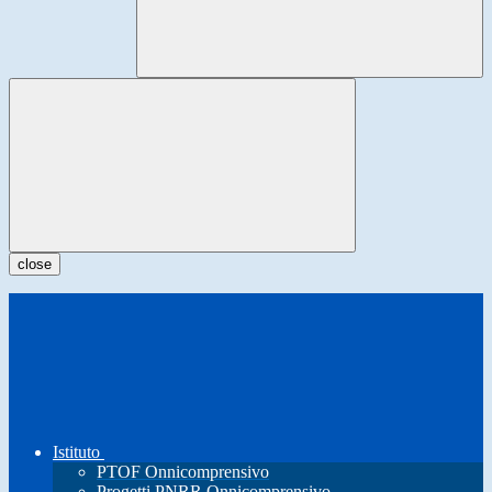
close
Istituto
PTOF Onnicomprensivo
Progetti PNRR Onnicomprensivo