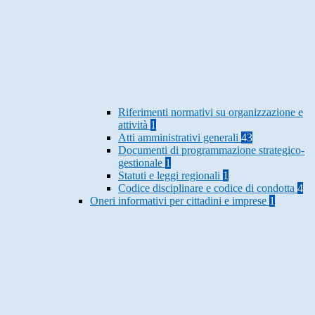
Riferimenti normativi su organizzazione e
attività
1
Atti amministrativi generali
43
Documenti di programmazione strategico-
gestionale
1
Statuti e leggi regionali
1
Codice disciplinare e codice di condotta
4
Oneri informativi per cittadini e imprese
1