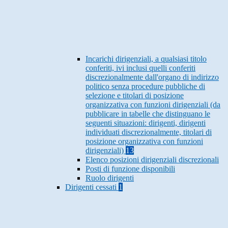
Incarichi dirigenziali, a qualsiasi titolo
conferiti, ivi inclusi quelli conferiti
discrezionalmente dall'organo di indirizzo
politico senza procedure pubbliche di
selezione e titolari di posizione
organizzativa con funzioni dirigenziali (da
pubblicare in tabelle che distinguano le
seguenti situazioni: dirigenti, dirigenti
individuati discrezionalmente, titolari di
posizione organizzativa con funzioni
dirigenziali)
13
Elenco posizioni dirigenziali discrezionali
Posti di funzione disponibili
Ruolo dirigenti
Dirigenti cessati
1