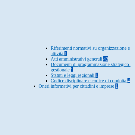
Riferimenti normativi su organizzazione e
attività
1
Atti amministrativi generali
43
Documenti di programmazione strategico-
gestionale
1
Statuti e leggi regionali
1
Codice disciplinare e codice di condotta
4
Oneri informativi per cittadini e imprese
1