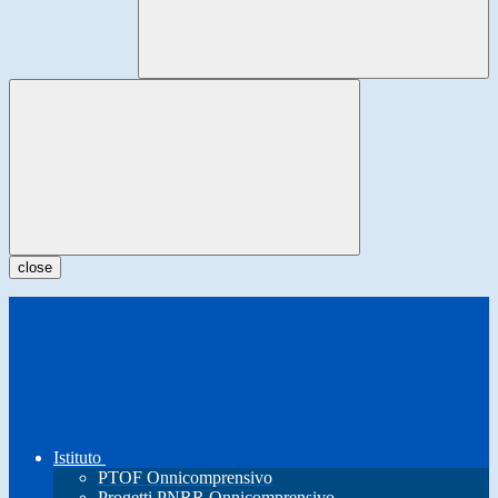
close
Istituto
PTOF Onnicomprensivo
Progetti PNRR Onnicomprensivo