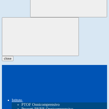
close
Istituto
PTOF Onnicomprensivo
Progetti PNRR Onnicomprensivo