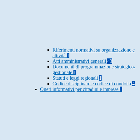
Riferimenti normativi su organizzazione e
attività
1
Atti amministrativi generali
43
Documenti di programmazione strategico-
gestionale
1
Statuti e leggi regionali
1
Codice disciplinare e codice di condotta
4
Oneri informativi per cittadini e imprese
1