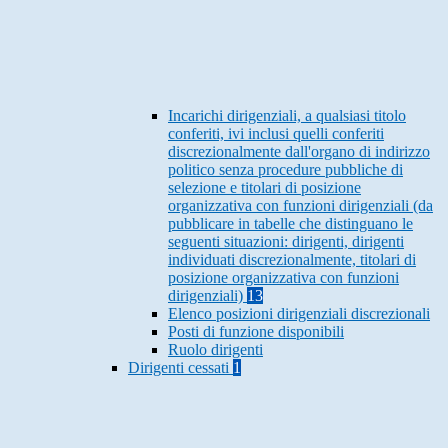
Incarichi dirigenziali, a qualsiasi titolo
conferiti, ivi inclusi quelli conferiti
discrezionalmente dall'organo di indirizzo
politico senza procedure pubbliche di
selezione e titolari di posizione
organizzativa con funzioni dirigenziali (da
pubblicare in tabelle che distinguano le
seguenti situazioni: dirigenti, dirigenti
individuati discrezionalmente, titolari di
posizione organizzativa con funzioni
dirigenziali)
13
Elenco posizioni dirigenziali discrezionali
Posti di funzione disponibili
Ruolo dirigenti
Dirigenti cessati
1