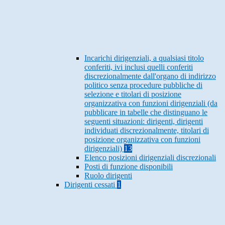
Incarichi dirigenziali, a qualsiasi titolo
conferiti, ivi inclusi quelli conferiti
discrezionalmente dall'organo di indirizzo
politico senza procedure pubbliche di
selezione e titolari di posizione
organizzativa con funzioni dirigenziali (da
pubblicare in tabelle che distinguano le
seguenti situazioni: dirigenti, dirigenti
individuati discrezionalmente, titolari di
posizione organizzativa con funzioni
dirigenziali)
13
Elenco posizioni dirigenziali discrezionali
Posti di funzione disponibili
Ruolo dirigenti
Dirigenti cessati
1