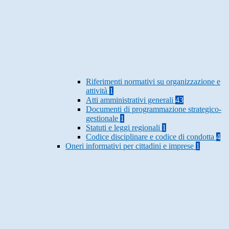
Riferimenti normativi su organizzazione e
attività
1
Atti amministrativi generali
43
Documenti di programmazione strategico-
gestionale
1
Statuti e leggi regionali
1
Codice disciplinare e codice di condotta
4
Oneri informativi per cittadini e imprese
1