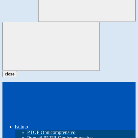
close
Istituto
PTOF Onnicomprensivo
Progetti PNRR Onnicomprensivo