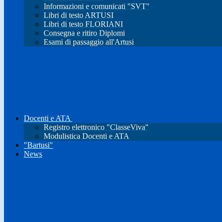
Informazioni e comunicati "SVT"
Libri di testo ARTUSI
Libri di testo FLORIANI
Consegna e ritiro Diplomi
Esami di passaggio all'Artusi
Docenti e ATA
Registro elettronico "ClasseViva"
Modulistica Docenti e ATA
"Bartusi"
News