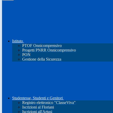
Istituto
PTOF Onnicomprensivo
Progetti PNRR Onnicomprensivo
PON
Gestione della Sicurezza
Studentesse, Studenti e Genitori
Registro elettronico "ClasseViva"
Iscrizioni al Floriani
Iscrizioni all'Artusi