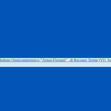
Istituto Onnicomprensivo "Artusi-Floriani"
di Recoaro Terme (VI)
Sc