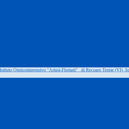
Istituto Onnicomprensivo "Artusi-Floriani"
di Recoaro Terme (VI)
Sc