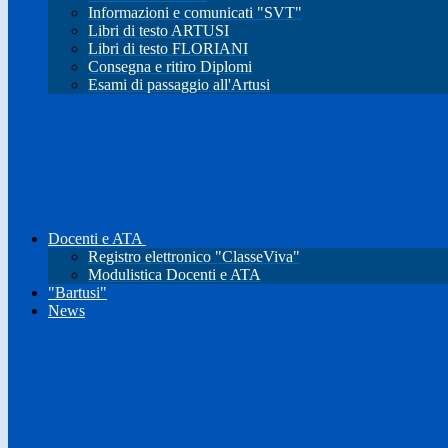
Informazioni e comunicati "SVT"
Libri di testo ARTUSI
Libri di testo FLORIANI
Consegna e ritiro Diplomi
Esami di passaggio all'Artusi
Docenti e ATA
Registro elettronico "ClasseViva"
Modulistica Docenti e ATA
"Bartusi"
News