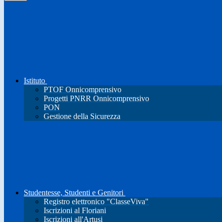
Istituto
PTOF Onnicomprensivo
Progetti PNRR Onnicomprensivo
PON
Gestione della Sicurezza
Studentesse, Studenti e Genitori
Registro elettronico "ClasseViva"
Iscrizioni al Floriani
Iscrizioni all'Artusi