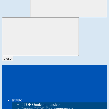
close
Istituto
PTOF Onnicomprensivo
Progetti PNRR Onnicomprensivo