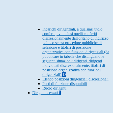
Incarichi dirigenziali, a qualsiasi titolo
conferiti, ivi inclusi quelli conferiti
discrezionalmente dall'organo di indirizzo
politico senza procedure pubbliche di
selezione e titolari di posizione
organizzativa con funzioni dirigenziali (da
pubblicare in tabelle che distinguano le
seguenti situazioni: dirigenti, dirigenti
individuati discrezionalmente, titolari di
posizione organizzativa con funzioni
dirigenziali)
13
Elenco posizioni dirigenziali discrezionali
Posti di funzione disponibili
Ruolo dirigenti
Dirigenti cessati
1