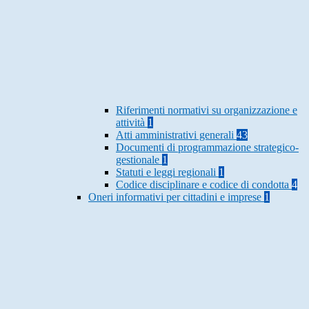
Riferimenti normativi su organizzazione e
attività
1
Atti amministrativi generali
43
Documenti di programmazione strategico-
gestionale
1
Statuti e leggi regionali
1
Codice disciplinare e codice di condotta
4
Oneri informativi per cittadini e imprese
1