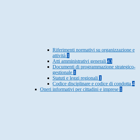
Riferimenti normativi su organizzazione e
attività
1
Atti amministrativi generali
43
Documenti di programmazione strategico-
gestionale
1
Statuti e leggi regionali
1
Codice disciplinare e codice di condotta
4
Oneri informativi per cittadini e imprese
1