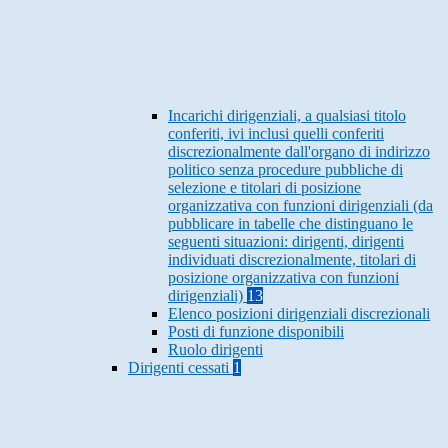
Incarichi dirigenziali, a qualsiasi titolo
conferiti, ivi inclusi quelli conferiti
discrezionalmente dall'organo di indirizzo
politico senza procedure pubbliche di
selezione e titolari di posizione
organizzativa con funzioni dirigenziali (da
pubblicare in tabelle che distinguano le
seguenti situazioni: dirigenti, dirigenti
individuati discrezionalmente, titolari di
posizione organizzativa con funzioni
dirigenziali)
13
Elenco posizioni dirigenziali discrezionali
Posti di funzione disponibili
Ruolo dirigenti
Dirigenti cessati
1