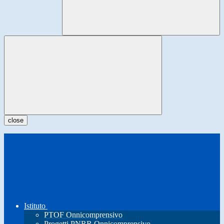
close
Istituto
PTOF Onnicomprensivo
Progetti PNRR Onnicomprensivo