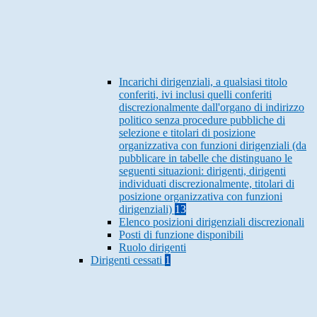
Incarichi dirigenziali, a qualsiasi titolo
conferiti, ivi inclusi quelli conferiti
discrezionalmente dall'organo di indirizzo
politico senza procedure pubbliche di
selezione e titolari di posizione
organizzativa con funzioni dirigenziali (da
pubblicare in tabelle che distinguano le
seguenti situazioni: dirigenti, dirigenti
individuati discrezionalmente, titolari di
posizione organizzativa con funzioni
dirigenziali)
13
Elenco posizioni dirigenziali discrezionali
Posti di funzione disponibili
Ruolo dirigenti
Dirigenti cessati
1