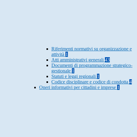
Riferimenti normativi su organizzazione e
attività
1
Atti amministrativi generali
43
Documenti di programmazione strategico-
gestionale
1
Statuti e leggi regionali
1
Codice disciplinare e codice di condotta
4
Oneri informativi per cittadini e imprese
1