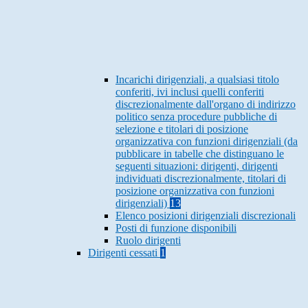
Incarichi dirigenziali, a qualsiasi titolo
conferiti, ivi inclusi quelli conferiti
discrezionalmente dall'organo di indirizzo
politico senza procedure pubbliche di
selezione e titolari di posizione
organizzativa con funzioni dirigenziali (da
pubblicare in tabelle che distinguano le
seguenti situazioni: dirigenti, dirigenti
individuati discrezionalmente, titolari di
posizione organizzativa con funzioni
dirigenziali)
13
Elenco posizioni dirigenziali discrezionali
Posti di funzione disponibili
Ruolo dirigenti
Dirigenti cessati
1