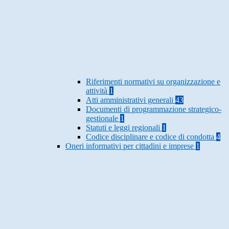
Riferimenti normativi su organizzazione e
attività
1
Atti amministrativi generali
43
Documenti di programmazione strategico-
gestionale
1
Statuti e leggi regionali
1
Codice disciplinare e codice di condotta
4
Oneri informativi per cittadini e imprese
1