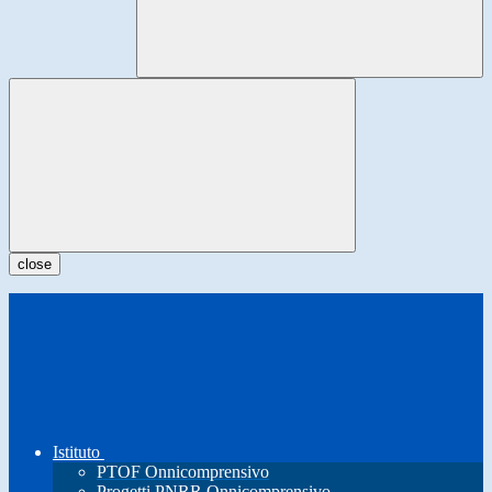
close
Istituto
PTOF Onnicomprensivo
Progetti PNRR Onnicomprensivo