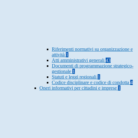
Riferimenti normativi su organizzazione e
attività
1
Atti amministrativi generali
43
Documenti di programmazione strategico-
gestionale
1
Statuti e leggi regionali
1
Codice disciplinare e codice di condotta
4
Oneri informativi per cittadini e imprese
1