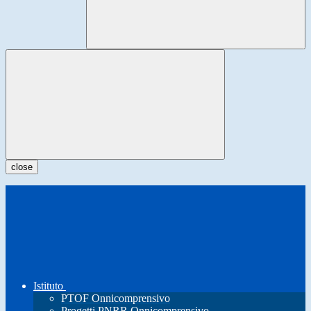
close
Istituto
PTOF Onnicomprensivo
Progetti PNRR Onnicomprensivo