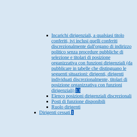
Incarichi dirigenziali, a qualsiasi titolo
conferiti, ivi inclusi quelli conferiti
discrezionalmente dall'organo di indirizzo
politico senza procedure pubbliche di
selezione e titolari di posizione
organizzativa con funzioni dirigenziali (da
pubblicare in tabelle che distinguano le
seguenti situazioni: dirigenti, dirigenti
individuati discrezionalmente, titolari di
posizione organizzativa con funzioni
dirigenziali)
13
Elenco posizioni dirigenziali discrezionali
Posti di funzione disponibili
Ruolo dirigenti
Dirigenti cessati
1