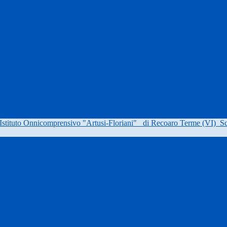
Istituto Onnicomprensivo "Artusi-Floriani"
di Recoaro Terme (VI)
Sc