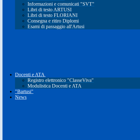
Informazioni e comunicati "SVT"
Libri di testo ARTUSI
Libri di testo FLORIANI
Consegna e ritiro Diplomi
Esami di passaggio all'Artusi
Docenti e ATA
Registro elettronico "ClasseViva"
Modulistica Docenti e ATA
"Bartusi"
News