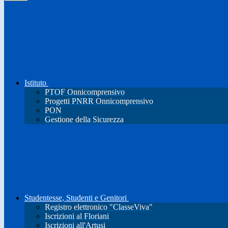
Istituto
PTOF Onnicomprensivo
Progetti PNRR Onnicomprensivo
PON
Gestione della Sicurezza
Studentesse, Studenti e Genitori
Registro elettronico "ClasseViva"
Iscrizioni al Floriani
Iscrizioni all'Artusi