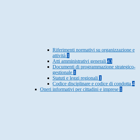
Riferimenti normativi su organizzazione e
attività
1
Atti amministrativi generali
43
Documenti di programmazione strategico-
gestionale
1
Statuti e leggi regionali
1
Codice disciplinare e codice di condotta
4
Oneri informativi per cittadini e imprese
1