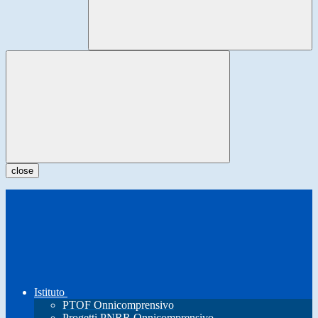
close
Istituto
PTOF Onnicomprensivo
Progetti PNRR Onnicomprensivo