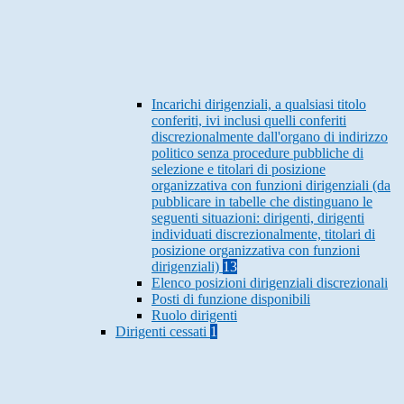
Incarichi dirigenziali, a qualsiasi titolo
conferiti, ivi inclusi quelli conferiti
discrezionalmente dall'organo di indirizzo
politico senza procedure pubbliche di
selezione e titolari di posizione
organizzativa con funzioni dirigenziali (da
pubblicare in tabelle che distinguano le
seguenti situazioni: dirigenti, dirigenti
individuati discrezionalmente, titolari di
posizione organizzativa con funzioni
dirigenziali)
13
Elenco posizioni dirigenziali discrezionali
Posti di funzione disponibili
Ruolo dirigenti
Dirigenti cessati
1