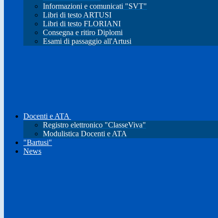
Informazioni e comunicati "SVT"
Libri di testo ARTUSI
Libri di testo FLORIANI
Consegna e ritiro Diplomi
Esami di passaggio all'Artusi
Docenti e ATA
Registro elettronico "ClasseViva"
Modulistica Docenti e ATA
"Bartusi"
News