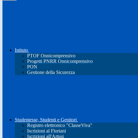
Istituto
PTOF Onnicomprensivo
Progetti PNRR Onnicomprensivo
PON
Gestione della Sicurezza
Studentesse, Studenti e Genitori
Registro elettronico "ClasseViva"
Iscrizioni al Floriani
Iscrizioni all'Artusi