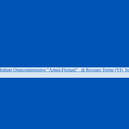
Istituto Onnicomprensivo "Artusi-Floriani"
di Recoaro Terme (VI)
Sc