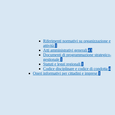
Riferimenti normativi su organizzazione e
attività
1
Atti amministrativi generali
43
Documenti di programmazione strategico-
gestionale
1
Statuti e leggi regionali
1
Codice disciplinare e codice di condotta
4
Oneri informativi per cittadini e imprese
1