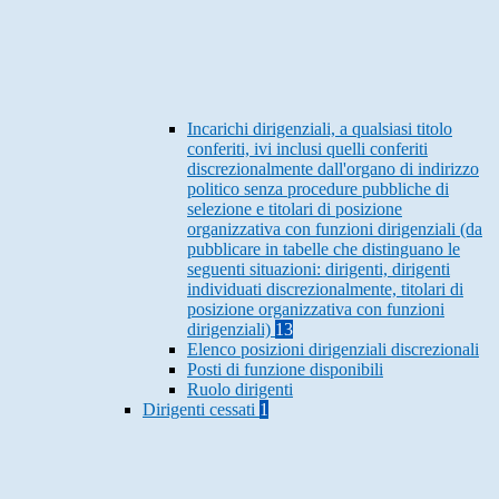
Incarichi dirigenziali, a qualsiasi titolo
conferiti, ivi inclusi quelli conferiti
discrezionalmente dall'organo di indirizzo
politico senza procedure pubbliche di
selezione e titolari di posizione
organizzativa con funzioni dirigenziali (da
pubblicare in tabelle che distinguano le
seguenti situazioni: dirigenti, dirigenti
individuati discrezionalmente, titolari di
posizione organizzativa con funzioni
dirigenziali)
13
Elenco posizioni dirigenziali discrezionali
Posti di funzione disponibili
Ruolo dirigenti
Dirigenti cessati
1