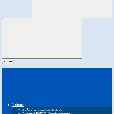
close
Istituto
PTOF Onnicomprensivo
Progetti PNRR Onnicomprensivo