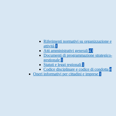
Riferimenti normativi su organizzazione e
attività
1
Atti amministrativi generali
43
Documenti di programmazione strategico-
gestionale
1
Statuti e leggi regionali
1
Codice disciplinare e codice di condotta
4
Oneri informativi per cittadini e imprese
1