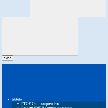
close
Istituto
PTOF Onnicomprensivo
Progetti PNRR Onnicomprensivo