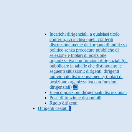
Incarichi dirigenziali, a qualsiasi titolo
conferiti, ivi inclusi quelli conferiti
discrezionalmente dall'organo di indirizzo
politico senza procedure pubbliche di
selezione e titolari di posizione
organizzativa con funzioni dirigenziali (da
pubblicare in tabelle che distinguano le
seguenti situazioni: dirigenti, dirigenti
individuati discrezionalmente, titolari di
posizione organizzativa con funzioni
dirigenziali)
13
Elenco posizioni dirigenziali discrezionali
Posti di funzione disponibili
Ruolo dirigenti
Dirigenti cessati
1