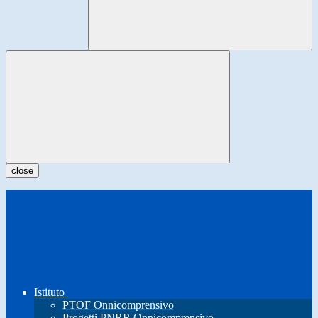
close
Istituto
PTOF Onnicomprensivo
Progetti PNRR Onnicomprensivo