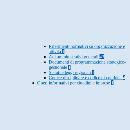
Riferimenti normativi su organizzazione e
attività
1
Atti amministrativi generali
43
Documenti di programmazione strategico-
gestionale
1
Statuti e leggi regionali
1
Codice disciplinare e codice di condotta
4
Oneri informativi per cittadini e imprese
1