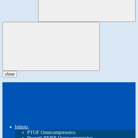
close
Istituto
PTOF Onnicomprensivo
Progetti PNRR Onnicomprensivo