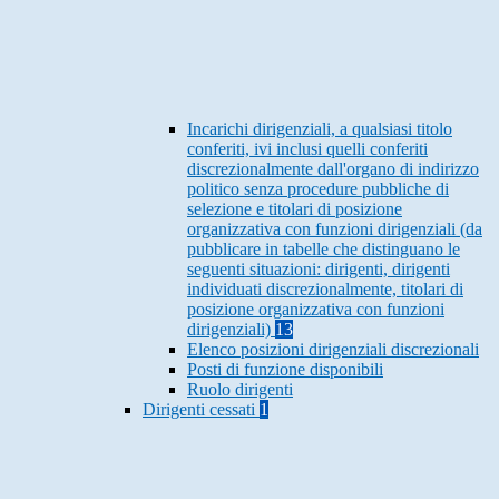
Incarichi dirigenziali, a qualsiasi titolo
conferiti, ivi inclusi quelli conferiti
discrezionalmente dall'organo di indirizzo
politico senza procedure pubbliche di
selezione e titolari di posizione
organizzativa con funzioni dirigenziali (da
pubblicare in tabelle che distinguano le
seguenti situazioni: dirigenti, dirigenti
individuati discrezionalmente, titolari di
posizione organizzativa con funzioni
dirigenziali)
13
Elenco posizioni dirigenziali discrezionali
Posti di funzione disponibili
Ruolo dirigenti
Dirigenti cessati
1