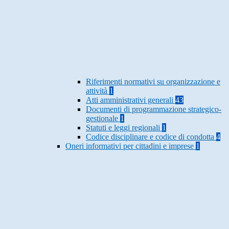
Riferimenti normativi su organizzazione e
attività
1
Atti amministrativi generali
43
Documenti di programmazione strategico-
gestionale
1
Statuti e leggi regionali
1
Codice disciplinare e codice di condotta
4
Oneri informativi per cittadini e imprese
1