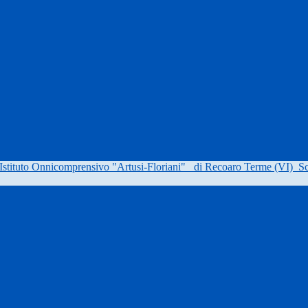
Istituto Onnicomprensivo "Artusi-Floriani"
di Recoaro Terme (VI)
Sc