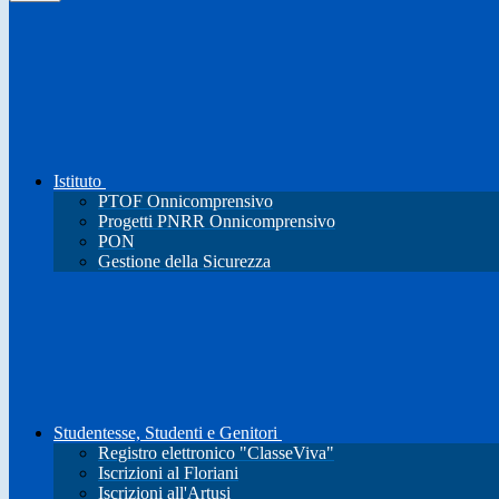
Istituto
PTOF Onnicomprensivo
Progetti PNRR Onnicomprensivo
PON
Gestione della Sicurezza
Studentesse, Studenti e Genitori
Registro elettronico "ClasseViva"
Iscrizioni al Floriani
Iscrizioni all'Artusi