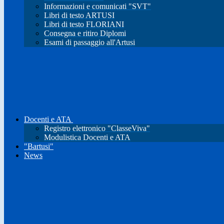
Informazioni e comunicati "SVT"
Libri di testo ARTUSI
Libri di testo FLORIANI
Consegna e ritiro Diplomi
Esami di passaggio all'Artusi
Docenti e ATA
Registro elettronico "ClasseViva"
Modulistica Docenti e ATA
"Bartusi"
News