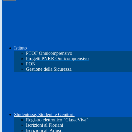
Istituto
PTOF Onnicomprensivo
Progetti PNRR Onnicomprensivo
PON
Gestione della Sicurezza
Studentesse, Studenti e Genitori
Registro elettronico "ClasseViva"
Iscrizioni al Floriani
Iscrizioni all'Artusi