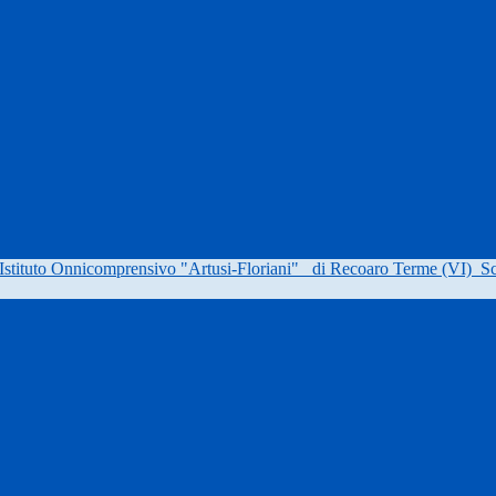
Istituto Onnicomprensivo "Artusi-Floriani"
di Recoaro Terme (VI)
Sc