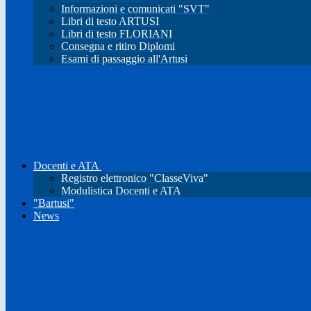
Informazioni e comunicati "SVT"
Libri di testo ARTUSI
Libri di testo FLORIANI
Consegna e ritiro Diplomi
Esami di passaggio all'Artusi
Docenti e ATA
Registro elettronico "ClasseViva"
Modulistica Docenti e ATA
"Bartusi"
News