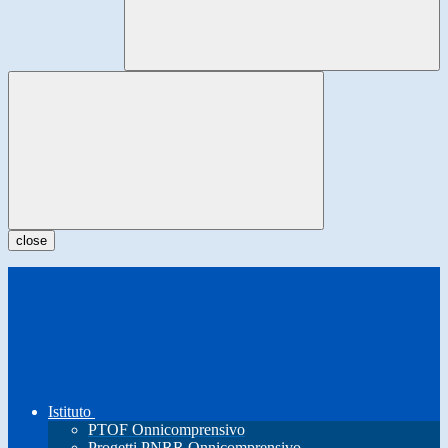
close
Istituto
PTOF Onnicomprensivo
Progetti PNRR Onnicomprensivo