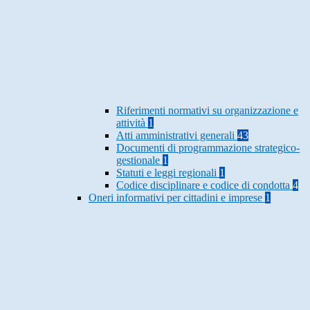
Riferimenti normativi su organizzazione e
attività
1
Atti amministrativi generali
43
Documenti di programmazione strategico-
gestionale
1
Statuti e leggi regionali
1
Codice disciplinare e codice di condotta
4
Oneri informativi per cittadini e imprese
1