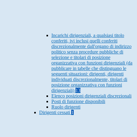
Incarichi dirigenziali, a qualsiasi titolo
conferiti, ivi inclusi quelli conferiti
discrezionalmente dall'organo di indirizzo
politico senza procedure pubbliche di
selezione e titolari di posizione
organizzativa con funzioni dirigenziali (da
pubblicare in tabelle che distinguano le
seguenti situazioni: dirigenti, dirigenti
individuati discrezionalmente, titolari di
posizione organizzativa con funzioni
dirigenziali)
13
Elenco posizioni dirigenziali discrezionali
Posti di funzione disponibili
Ruolo dirigenti
Dirigenti cessati
1