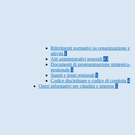
Riferimenti normativi su organizzazione e
attività
1
Atti amministrativi generali
43
Documenti di programmazione strategico-
gestionale
1
Statuti e leggi regionali
1
Codice disciplinare e codice di condotta
4
Oneri informativi per cittadini e imprese
1