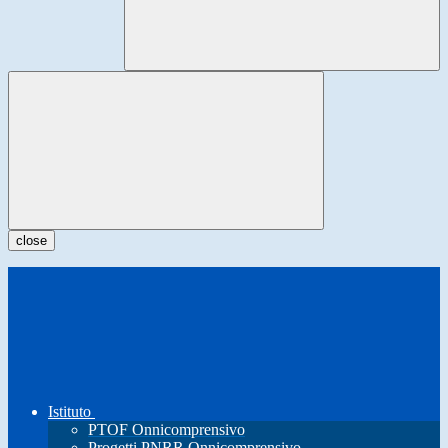
close
Istituto
PTOF Onnicomprensivo
Progetti PNRR Onnicomprensivo