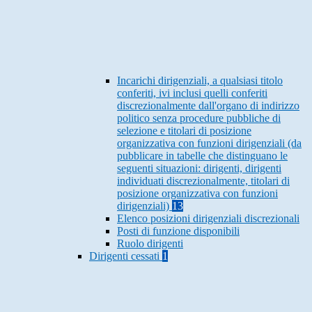
Incarichi dirigenziali, a qualsiasi titolo
conferiti, ivi inclusi quelli conferiti
discrezionalmente dall'organo di indirizzo
politico senza procedure pubbliche di
selezione e titolari di posizione
organizzativa con funzioni dirigenziali (da
pubblicare in tabelle che distinguano le
seguenti situazioni: dirigenti, dirigenti
individuati discrezionalmente, titolari di
posizione organizzativa con funzioni
dirigenziali)
13
Elenco posizioni dirigenziali discrezionali
Posti di funzione disponibili
Ruolo dirigenti
Dirigenti cessati
1