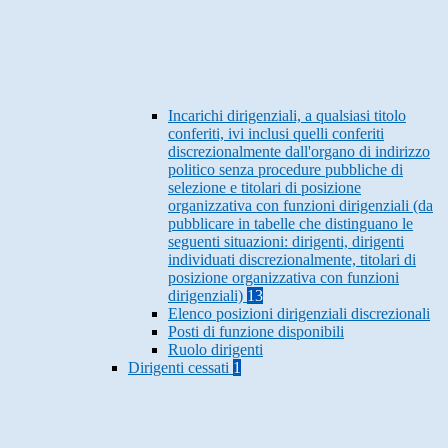
Incarichi dirigenziali, a qualsiasi titolo
conferiti, ivi inclusi quelli conferiti
discrezionalmente dall'organo di indirizzo
politico senza procedure pubbliche di
selezione e titolari di posizione
organizzativa con funzioni dirigenziali (da
pubblicare in tabelle che distinguano le
seguenti situazioni: dirigenti, dirigenti
individuati discrezionalmente, titolari di
posizione organizzativa con funzioni
dirigenziali)
13
Elenco posizioni dirigenziali discrezionali
Posti di funzione disponibili
Ruolo dirigenti
Dirigenti cessati
1