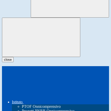
close
Istituto
PTOF Onnicomprensivo
Progetti PNRR Onnicomprensivo