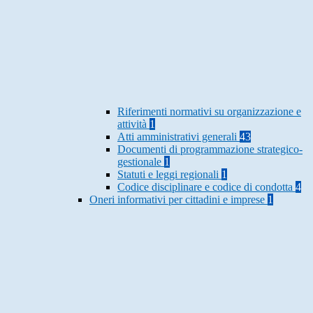
Riferimenti normativi su organizzazione e
attività
1
Atti amministrativi generali
43
Documenti di programmazione strategico-
gestionale
1
Statuti e leggi regionali
1
Codice disciplinare e codice di condotta
4
Oneri informativi per cittadini e imprese
1