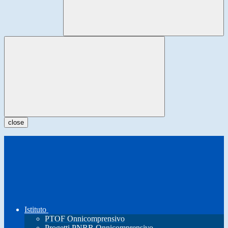
close
Istituto
PTOF Onnicomprensivo
Progetti PNRR Onnicomprensivo