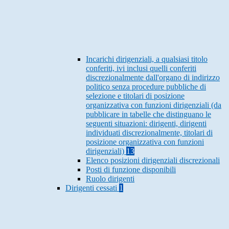
Incarichi dirigenziali, a qualsiasi titolo
conferiti, ivi inclusi quelli conferiti
discrezionalmente dall'organo di indirizzo
politico senza procedure pubbliche di
selezione e titolari di posizione
organizzativa con funzioni dirigenziali (da
pubblicare in tabelle che distinguano le
seguenti situazioni: dirigenti, dirigenti
individuati discrezionalmente, titolari di
posizione organizzativa con funzioni
dirigenziali)
13
Elenco posizioni dirigenziali discrezionali
Posti di funzione disponibili
Ruolo dirigenti
Dirigenti cessati
1