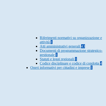
Riferimenti normativi su organizzazione e
attività
1
Atti amministrativi generali
43
Documenti di programmazione strategico-
gestionale
1
Statuti e leggi regionali
1
Codice disciplinare e codice di condotta
4
Oneri informativi per cittadini e imprese
1