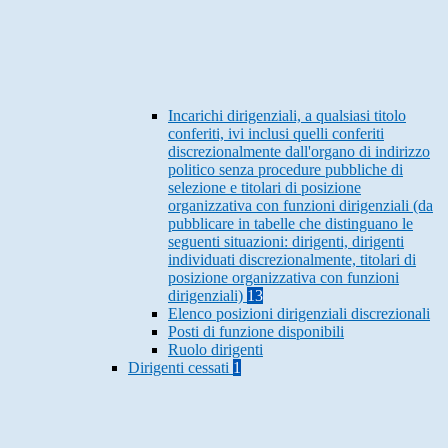
Incarichi dirigenziali, a qualsiasi titolo
conferiti, ivi inclusi quelli conferiti
discrezionalmente dall'organo di indirizzo
politico senza procedure pubbliche di
selezione e titolari di posizione
organizzativa con funzioni dirigenziali (da
pubblicare in tabelle che distinguano le
seguenti situazioni: dirigenti, dirigenti
individuati discrezionalmente, titolari di
posizione organizzativa con funzioni
dirigenziali)
13
Elenco posizioni dirigenziali discrezionali
Posti di funzione disponibili
Ruolo dirigenti
Dirigenti cessati
1