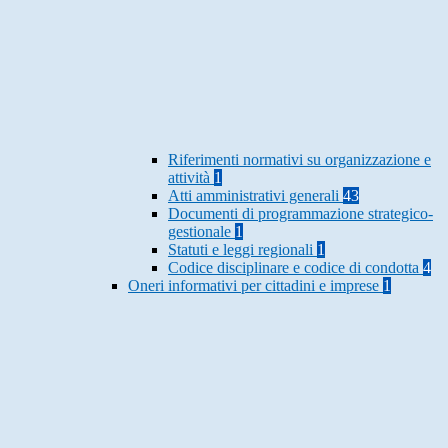
Riferimenti normativi su organizzazione e
attività
1
Atti amministrativi generali
43
Documenti di programmazione strategico-
gestionale
1
Statuti e leggi regionali
1
Codice disciplinare e codice di condotta
4
Oneri informativi per cittadini e imprese
1