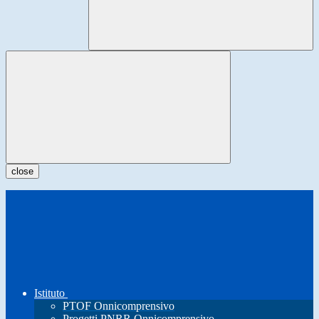
close
Istituto
PTOF Onnicomprensivo
Progetti PNRR Onnicomprensivo