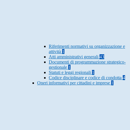
Riferimenti normativi su organizzazione e
attività
1
Atti amministrativi generali
43
Documenti di programmazione strategico-
gestionale
1
Statuti e leggi regionali
1
Codice disciplinare e codice di condotta
4
Oneri informativi per cittadini e imprese
1