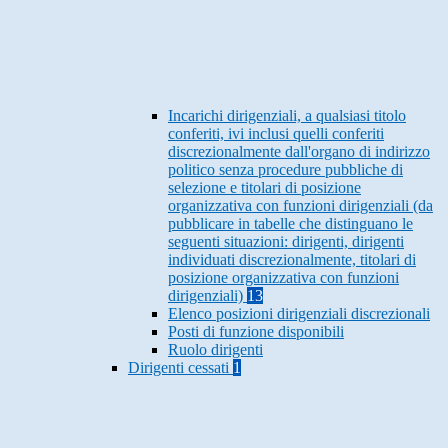
Incarichi dirigenziali, a qualsiasi titolo
conferiti, ivi inclusi quelli conferiti
discrezionalmente dall'organo di indirizzo
politico senza procedure pubbliche di
selezione e titolari di posizione
organizzativa con funzioni dirigenziali (da
pubblicare in tabelle che distinguano le
seguenti situazioni: dirigenti, dirigenti
individuati discrezionalmente, titolari di
posizione organizzativa con funzioni
dirigenziali)
13
Elenco posizioni dirigenziali discrezionali
Posti di funzione disponibili
Ruolo dirigenti
Dirigenti cessati
1