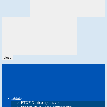
close
Istituto
PTOF Onnicomprensivo
Progetti PNRR Onnicomprensivo