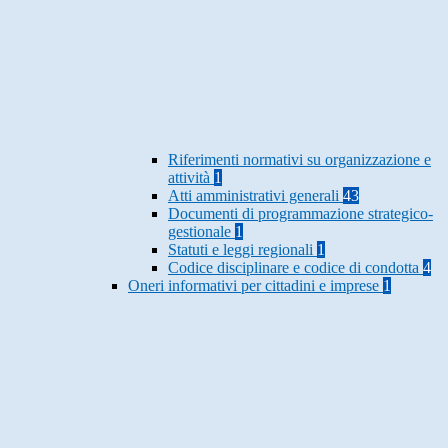
Riferimenti normativi su organizzazione e
attività
1
Atti amministrativi generali
43
Documenti di programmazione strategico-
gestionale
1
Statuti e leggi regionali
1
Codice disciplinare e codice di condotta
4
Oneri informativi per cittadini e imprese
1