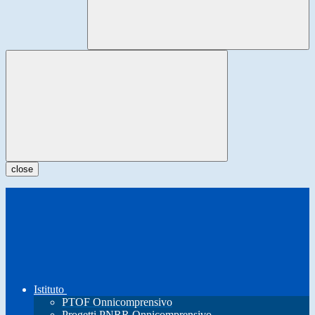
close
Istituto
PTOF Onnicomprensivo
Progetti PNRR Onnicomprensivo