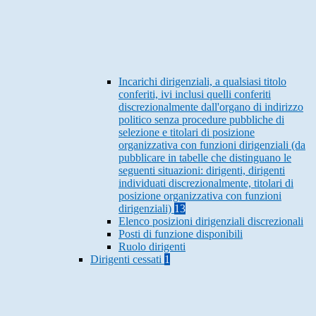
Incarichi dirigenziali, a qualsiasi titolo
conferiti, ivi inclusi quelli conferiti
discrezionalmente dall'organo di indirizzo
politico senza procedure pubbliche di
selezione e titolari di posizione
organizzativa con funzioni dirigenziali (da
pubblicare in tabelle che distinguano le
seguenti situazioni: dirigenti, dirigenti
individuati discrezionalmente, titolari di
posizione organizzativa con funzioni
dirigenziali)
13
Elenco posizioni dirigenziali discrezionali
Posti di funzione disponibili
Ruolo dirigenti
Dirigenti cessati
1