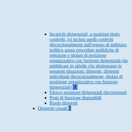
Incarichi dirigenziali, a qualsiasi titolo
conferiti, ivi inclusi quelli conferiti
discrezionalmente dall'organo di indirizzo
politico senza procedure pubbliche di
selezione e titolari di posizione
organizzativa con funzioni dirigenziali (da
pubblicare in tabelle che distinguano le
seguenti situazioni: dirigenti, dirigenti
individuati discrezionalmente, titolari di
posizione organizzativa con funzioni
dirigenziali)
13
Elenco posizioni dirigenziali discrezionali
Posti di funzione disponibili
Ruolo dirigenti
Dirigenti cessati
1