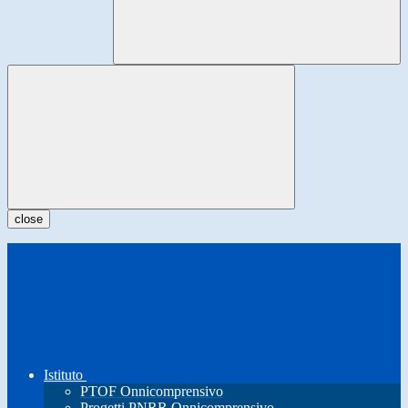
close
Istituto
PTOF Onnicomprensivo
Progetti PNRR Onnicomprensivo