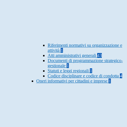
Riferimenti normativi su organizzazione e
attività
1
Atti amministrativi generali
43
Documenti di programmazione strategico-
gestionale
1
Statuti e leggi regionali
1
Codice disciplinare e codice di condotta
4
Oneri informativi per cittadini e imprese
1