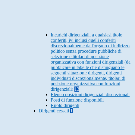
Incarichi dirigenziali, a qualsiasi titolo
conferiti, ivi inclusi quelli conferiti
discrezionalmente dall'organo di indirizzo
politico senza procedure pubbliche di
selezione e titolari di posizione
organizzativa con funzioni dirigenziali (da
pubblicare in tabelle che distinguano le
seguenti situazioni: dirigenti, dirigenti
individuati discrezionalmente, titolari di
posizione organizzativa con funzioni
dirigenziali)
13
Elenco posizioni dirigenziali discrezionali
Posti di funzione disponibili
Ruolo dirigenti
Dirigenti cessati
1