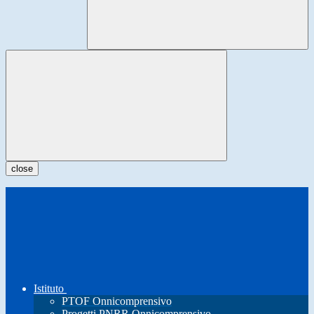
close
Istituto
PTOF Onnicomprensivo
Progetti PNRR Onnicomprensivo