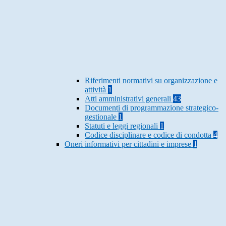
Riferimenti normativi su organizzazione e
attività
1
Atti amministrativi generali
43
Documenti di programmazione strategico-
gestionale
1
Statuti e leggi regionali
1
Codice disciplinare e codice di condotta
4
Oneri informativi per cittadini e imprese
1