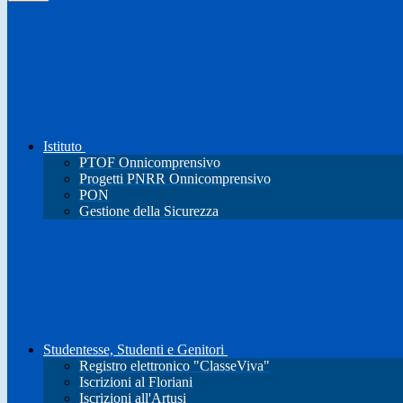
Istituto
PTOF Onnicomprensivo
Progetti PNRR Onnicomprensivo
PON
Gestione della Sicurezza
Studentesse, Studenti e Genitori
Registro elettronico "ClasseViva"
Iscrizioni al Floriani
Iscrizioni all'Artusi