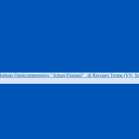
Istituto Onnicomprensivo "Artusi-Floriani"
di Recoaro Terme (VI)
Sc