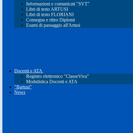
Informazioni e comunicati "SVT"
Libri di testo ARTUSI
Libri di testo FLORIANI
Consegna e ritiro Diplomi
Esami di passaggio all'Artusi
Docenti e ATA
Registro elettronico "ClasseViva"
Modulistica Docenti e ATA
"Bartusi"
News