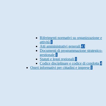
Riferimenti normativi su organizzazione e
attività
1
Atti amministrativi generali
43
Documenti di programmazione strategico-
gestionale
1
Statuti e leggi regionali
1
Codice disciplinare e codice di condotta
4
Oneri informativi per cittadini e imprese
1