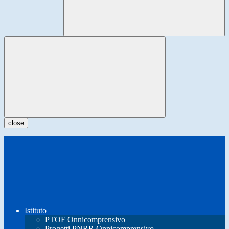
close
Istituto
PTOF Onnicomprensivo
Progetti PNRR Onnicomprensivo