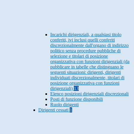
Incarichi dirigenziali, a qualsiasi titolo
conferiti, ivi inclusi quelli conferiti
discrezionalmente dall'organo di indirizzo
politico senza procedure pubbliche di
selezione e titolari di posizione
organizzativa con funzioni dirigenziali (da
pubblicare in tabelle che distinguano le
seguenti situazioni: dirigenti, dirigenti
individuati discrezionalmente, titolari di
posizione organizzativa con funzioni
dirigenziali)
13
Elenco posizioni dirigenziali discrezionali
Posti di funzione disponibili
Ruolo dirigenti
Dirigenti cessati
1