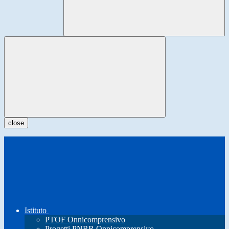
close
Istituto
PTOF Onnicomprensivo
Progetti PNRR Onnicomprensivo