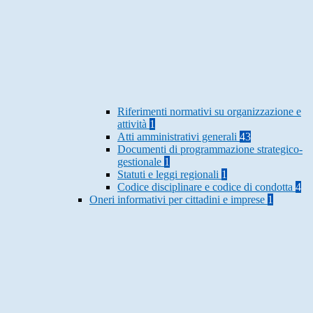
Riferimenti normativi su organizzazione e
attività
1
Atti amministrativi generali
43
Documenti di programmazione strategico-
gestionale
1
Statuti e leggi regionali
1
Codice disciplinare e codice di condotta
4
Oneri informativi per cittadini e imprese
1