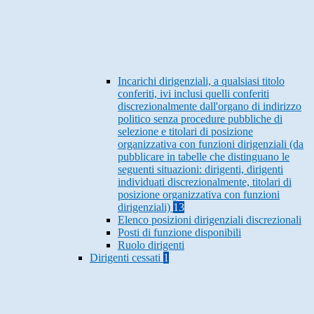
Incarichi dirigenziali, a qualsiasi titolo
conferiti, ivi inclusi quelli conferiti
discrezionalmente dall'organo di indirizzo
politico senza procedure pubbliche di
selezione e titolari di posizione
organizzativa con funzioni dirigenziali (da
pubblicare in tabelle che distinguano le
seguenti situazioni: dirigenti, dirigenti
individuati discrezionalmente, titolari di
posizione organizzativa con funzioni
dirigenziali)
13
Elenco posizioni dirigenziali discrezionali
Posti di funzione disponibili
Ruolo dirigenti
Dirigenti cessati
1