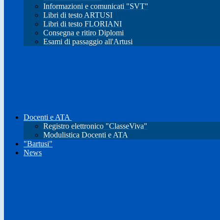
Informazioni e comunicati "SVT"
Libri di testo ARTUSI
Libri di testo FLORIANI
Consegna e ritiro Diplomi
Esami di passaggio all'Artusi
Docenti e ATA
Registro elettronico "ClasseViva"
Modulistica Docenti e ATA
"Bartusi"
News