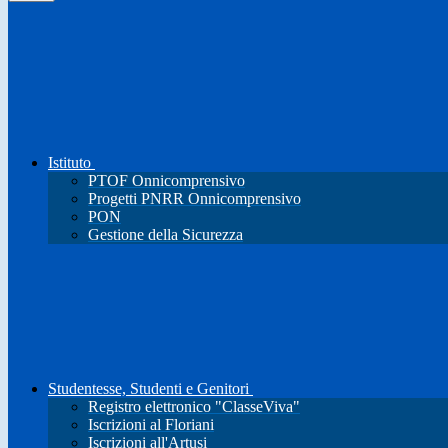
Istituto
PTOF Onnicomprensivo
Progetti PNRR Onnicomprensivo
PON
Gestione della Sicurezza
Studentesse, Studenti e Genitori
Registro elettronico "ClasseViva"
Iscrizioni al Floriani
Iscrizioni all'Artusi