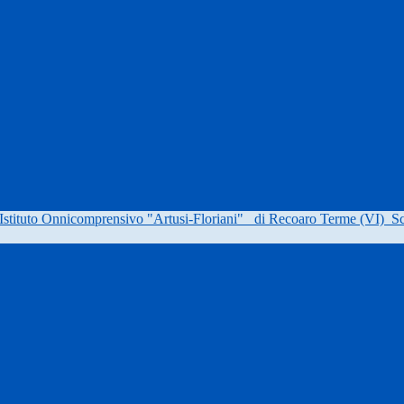
Istituto Onnicomprensivo "Artusi-Floriani"
di Recoaro Terme (VI)
Sc