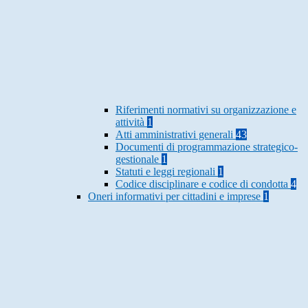
Riferimenti normativi su organizzazione e
attività
1
Atti amministrativi generali
43
Documenti di programmazione strategico-
gestionale
1
Statuti e leggi regionali
1
Codice disciplinare e codice di condotta
4
Oneri informativi per cittadini e imprese
1