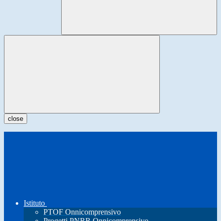
close
Istituto
PTOF Onnicomprensivo
Progetti PNRR Onnicomprensivo