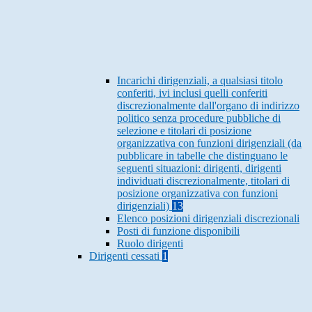
Incarichi dirigenziali, a qualsiasi titolo
conferiti, ivi inclusi quelli conferiti
discrezionalmente dall'organo di indirizzo
politico senza procedure pubbliche di
selezione e titolari di posizione
organizzativa con funzioni dirigenziali (da
pubblicare in tabelle che distinguano le
seguenti situazioni: dirigenti, dirigenti
individuati discrezionalmente, titolari di
posizione organizzativa con funzioni
dirigenziali)
13
Elenco posizioni dirigenziali discrezionali
Posti di funzione disponibili
Ruolo dirigenti
Dirigenti cessati
1