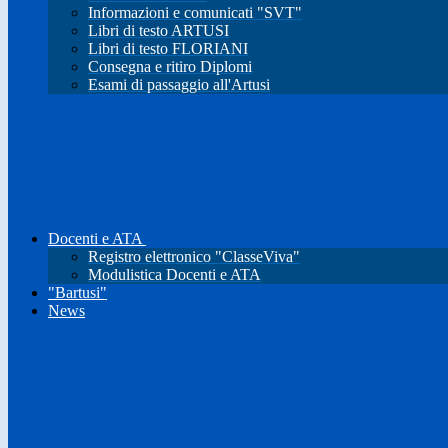
Informazioni e comunicati "SVT"
Libri di testo ARTUSI
Libri di testo FLORIANI
Consegna e ritiro Diplomi
Esami di passaggio all'Artusi
Docenti e ATA
Registro elettronico "ClasseViva"
Modulistica Docenti e ATA
"Bartusi"
News