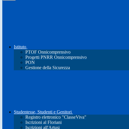
Istituto
PTOF Onnicomprensivo
Progetti PNRR Onnicomprensivo
PON
Gestione della Sicurezza
Studentesse, Studenti e Genitori
Registro elettronico "ClasseViva"
Iscrizioni al Floriani
Iscrizioni all'Artusi