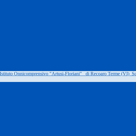
Istituto Onnicomprensivo "Artusi-Floriani"
di Recoaro Terme (VI)
Sc