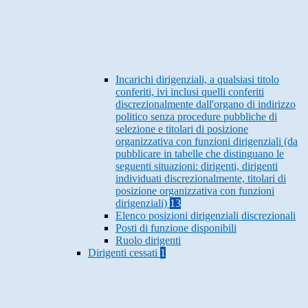
Incarichi dirigenziali, a qualsiasi titolo
conferiti, ivi inclusi quelli conferiti
discrezionalmente dall'organo di indirizzo
politico senza procedure pubbliche di
selezione e titolari di posizione
organizzativa con funzioni dirigenziali (da
pubblicare in tabelle che distinguano le
seguenti situazioni: dirigenti, dirigenti
individuati discrezionalmente, titolari di
posizione organizzativa con funzioni
dirigenziali)
13
Elenco posizioni dirigenziali discrezionali
Posti di funzione disponibili
Ruolo dirigenti
Dirigenti cessati
1