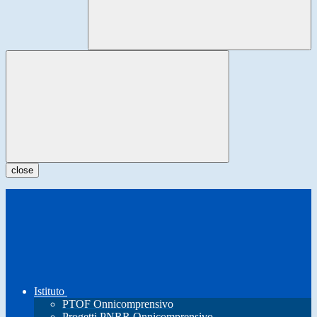
close
Istituto
PTOF Onnicomprensivo
Progetti PNRR Onnicomprensivo