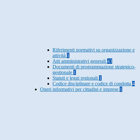
Riferimenti normativi su organizzazione e
attività
1
Atti amministrativi generali
43
Documenti di programmazione strategico-
gestionale
1
Statuti e leggi regionali
1
Codice disciplinare e codice di condotta
4
Oneri informativi per cittadini e imprese
1