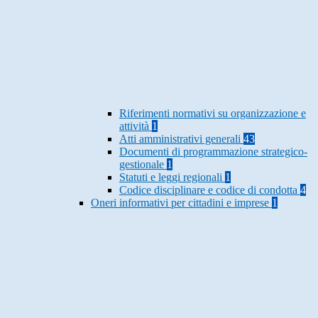
Riferimenti normativi su organizzazione e
attività
1
Atti amministrativi generali
43
Documenti di programmazione strategico-
gestionale
1
Statuti e leggi regionali
1
Codice disciplinare e codice di condotta
4
Oneri informativi per cittadini e imprese
1