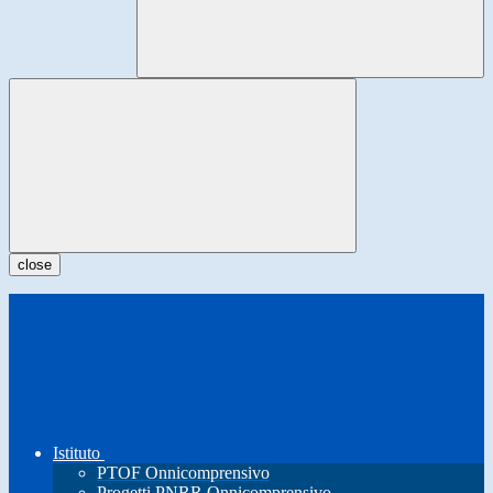
close
Istituto
PTOF Onnicomprensivo
Progetti PNRR Onnicomprensivo