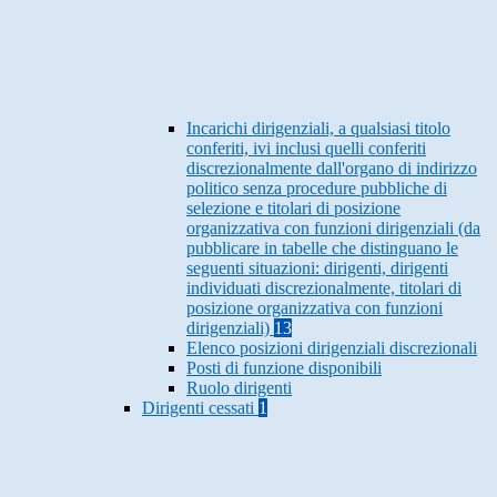
Incarichi dirigenziali, a qualsiasi titolo
conferiti, ivi inclusi quelli conferiti
discrezionalmente dall'organo di indirizzo
politico senza procedure pubbliche di
selezione e titolari di posizione
organizzativa con funzioni dirigenziali (da
pubblicare in tabelle che distinguano le
seguenti situazioni: dirigenti, dirigenti
individuati discrezionalmente, titolari di
posizione organizzativa con funzioni
dirigenziali)
13
Elenco posizioni dirigenziali discrezionali
Posti di funzione disponibili
Ruolo dirigenti
Dirigenti cessati
1