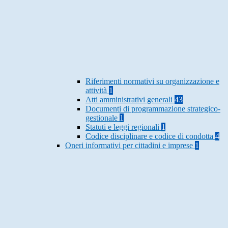
Riferimenti normativi su organizzazione e
attività
1
Atti amministrativi generali
43
Documenti di programmazione strategico-
gestionale
1
Statuti e leggi regionali
1
Codice disciplinare e codice di condotta
4
Oneri informativi per cittadini e imprese
1