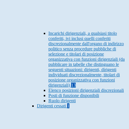
Incarichi dirigenziali, a qualsiasi titolo
conferiti, ivi inclusi quelli conferiti
discrezionalmente dall'organo di indirizzo
politico senza procedure pubbliche di
selezione e titolari di posizione
organizzativa con funzioni dirigenziali (da
pubblicare in tabelle che distinguano le
seguenti situazioni: dirigenti, dirigenti
individuati discrezionalmente, titolari di
posizione organizzativa con funzioni
dirigenziali)
13
Elenco posizioni dirigenziali discrezionali
Posti di funzione disponibili
Ruolo dirigenti
Dirigenti cessati
1