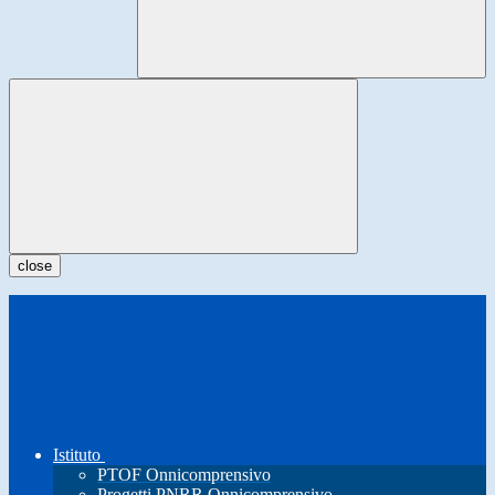
close
Istituto
PTOF Onnicomprensivo
Progetti PNRR Onnicomprensivo